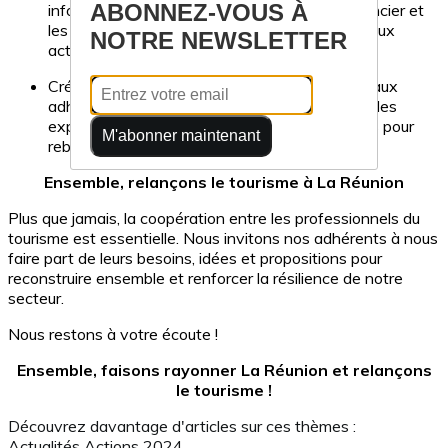
ABONNEZ-VOUS À
informations sur les dispositifs de soutien financier et
les opportunités de financement accessibles aux
NOTRE NEWSLETTER
acteurs du tourisme.
Création d'une cellule de crise pour permettre aux
adhérents qui en ont besoin d’échanger avec des
experts et de trouver ensemble des stratégies pour
M'abonner maintenant
rebondir.
Ensemble, relançons le tourisme à La Réunion
Plus que jamais, la coopération entre les professionnels du
tourisme est essentielle. Nous invitons nos adhérents à nous
faire part de leurs besoins, idées et propositions pour
reconstruire ensemble et renforcer la résilience de notre
secteur.
Nous restons à votre écoute !
Ensemble, faisons rayonner La Réunion et relançons
le tourisme !
Découvrez davantage d'articles sur ces thèmes :
Actualités
Actions 2024