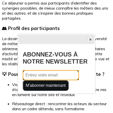
Ce déjeuner a permis aux participants d’identifier des
synergies possibles, de mieux connaître les métiers des uns
et des autres, et de s’inspirer des bonnes pratiques
partagées.
👥 Profil des participants
La dizaine d'adhérents présents représentait une diversité
de métiers dans le tourisme réunionnais : compagnie
aérienne, agences réceptives et de voyages, prestataires
ABONNEZ-VOUS À
d’activités de loisirs, artisans, centre de formation. Cette
mixité enrichit les échanges, en croisant les points de vue et
NOTRE NEWSLETTER
les réalités du secteur.
💡 Pourquoi participer à une Table Ouverte ?
Visibilité locale : en tant qu’adhérent, votre
M'abonner maintenant
établissement peut accueillir ces rencontres, être mis
en lumière sur notre site et réseaux.
Réseautage direct : rencontrer les acteurs du secteur
dans un cadre détendu, sans formalisme.