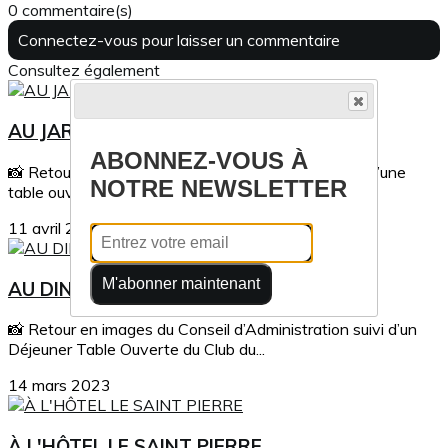
0 commentaire(s)
Connectez-vous pour laisser un commentaire
Consultez également
AU JARDIN DES 1001 SAVEURS
ABONNEZ-VOUS À
📸 Retour en images de la visite d’entreprise suivie d’une
NOTRE NEWSLETTER
table ouverte qui s’est tenu le mardi...
11 avril 2023
M'abonner maintenant
AU DINA MORGABINE SAINT-DENIS
📸 Retour en images du Conseil d’Administration suivi d’un
Déjeuner Table Ouverte du Club du...
14 mars 2023
À L'HÔTEL LE SAINT PIERRE