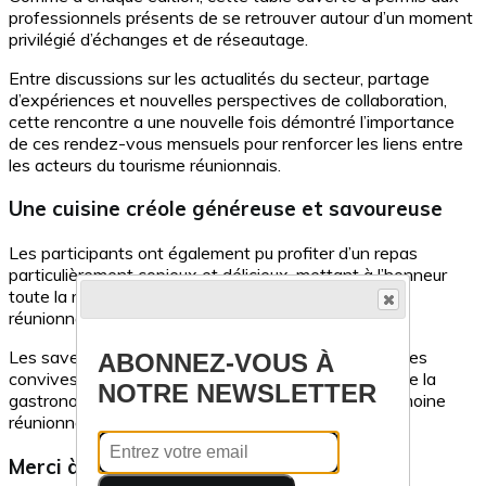
professionnels présents de se retrouver autour d’un moment
privilégié d’échanges et de réseautage.
Entre discussions sur les actualités du secteur, partage
d’expériences et nouvelles perspectives de collaboration,
cette rencontre a une nouvelle fois démontré l’importance
de ces rendez-vous mensuels pour renforcer les liens entre
les acteurs du tourisme réunionnais.
Une cuisine créole généreuse et savoureuse
Les participants ont également pu profiter d’un repas
particulièrement copieux et délicieux, mettant à l’honneur
toute la richesse et l’authenticité de la cuisine créole
réunionnaise.
Les saveurs proposées par le Mafate Café ont ravi les
ABONNEZ-VOUS À
convives et sublimé ce moment de partage autour de la
NOTRE NEWSLETTER
gastronomie locale, véritable ambassadeur du patrimoine
réunionnais.
Merci à tous les participants