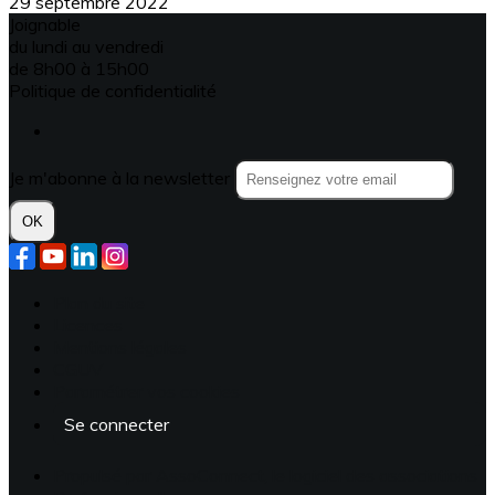
29 septembre 2022
Joignable
du lundi au vendredi
de 8h00 à 15h00
Politique de confidentialité
Je m'abonne à la newsletter
OK
Plan du site
Licences
Mentions légales
CGUV
Paramétrer vos cookies
Se connecter
Propulsé par AssoConnect, le logiciel des associations